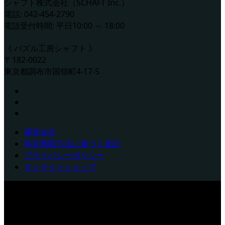
シャフト株式会社（SCHAFT Inc.）
電話: 042-454-2790
電話受付時間: 平日10:00 ～ 18:00
《 パズル工房シャフト 》
〒182-0022
東京都調布市国領町4-17-5
運営会社
特定商取引法に基づく表記
プライバシーポリシー
オンラインショップ
シャフト株式会社（SCHAFT Inc.） 電話: 042-454-2790 電話
受付時間: 平日10:00 ～ 18:00 《 パズル工房シャフト 》 〒
182-0022 東京都調布市国領町4-17-5
Copyright © 写真からジグソ
ーパズルを 写真 パズル 【通販】